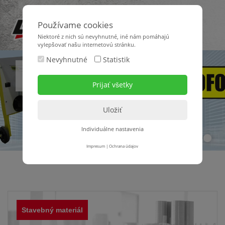
Používame cookies
Niektoré z nich sú nevyhnutné, iné nám pomáhajú
vylepšovať našu internetovú stránku.
Nevyhnutné
Statistik
Inteligentná značka pre odborníkov v stavebníctve!
Individuálne nastavenia
1
2
3
Impresum
|
Ochrana údajov
Stavebný materiál