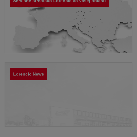
Servisné stredisko Lorencic vo vašej oblasti
Lorencic News