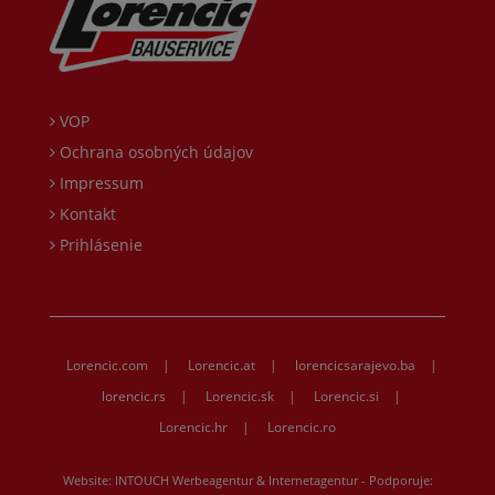
VOP
Ochrana osobných údajov
Impressum
Kontakt
Prihlásenie
Lorencic.com
|
Lorencic.at
|
lorencicsarajevo.ba
|
lorencic.rs
|
Lorencic.sk
|
Lorencic.si
|
Lorencic.hr
|
Lorencic.ro
Website:
INTOUCH Werbeagentur & Internetagentur
- Podporuje: