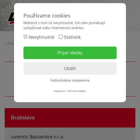
Používame cookies
Niektoré z nich sú nevyhnutné, iné nám pomáhajú
vylepšovať našu internetovú stránku.
Nevyhnutné
Statistik
>
Home
>
Kontakty
> Pobočky - SR
Pobočky - SR
Individuálne nastavenia
Impresum
|
Ochrana údajov
Bratislava
Lorencic Bauservice s.r.o.