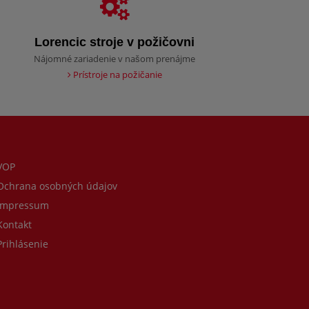
Lorencic stroje v požičovni
Nájomné zariadenie v našom prenájme
Prístroje na požičanie
VOP
chrana osobných údajov
mpressum
ontakt
rihlásenie