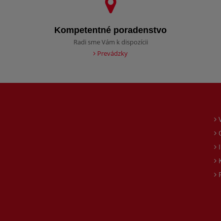
Kompetentné poradenstvo
Radi sme Vám k dispozícii
Prevádzky
O
I
K
P