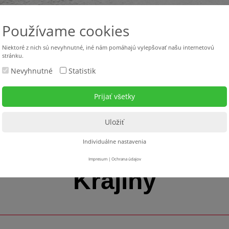
Používame cookies
Niektoré z nich sú nevyhnutné, iné nám pomáhajú vylepšovať našu internetovú
stránku.
Nevyhnutné
Statistik
Použité stroje
Stroje v požičovni
Servis
Na s
Individuálne nastavenia
Impresum
|
Ochrana údajov
Krajiny