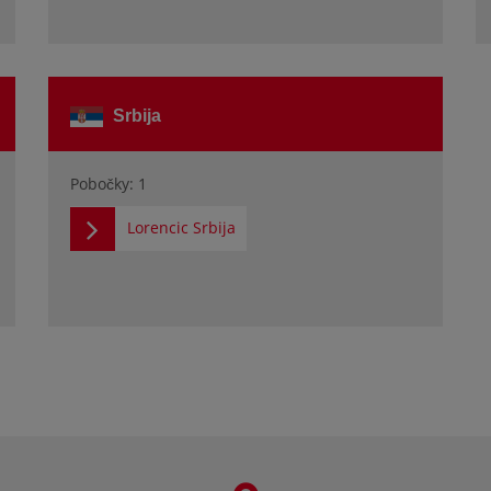
Srbija
Pobočky: 1
Lorencic Srbija