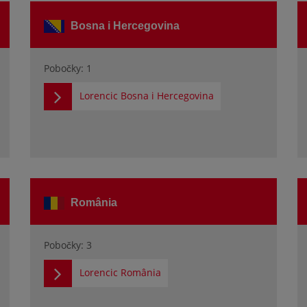
Bosna i Hercegovina
Pobočky: 1
Lorencic Bosna i Hercegovina
România
Pobočky: 3
Lorencic România