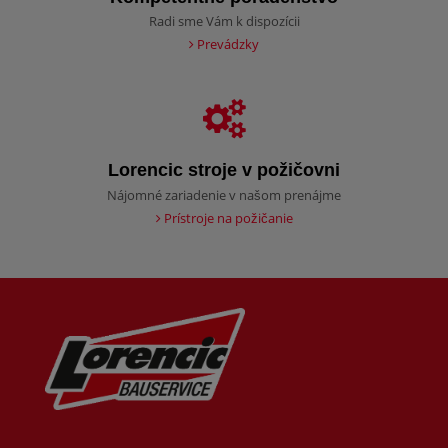
Radi sme Vám k dispozícii
Prevádzky
Lorencic stroje v požičovni
Nájomné zariadenie v našom prenájme
Prístroje na požičanie