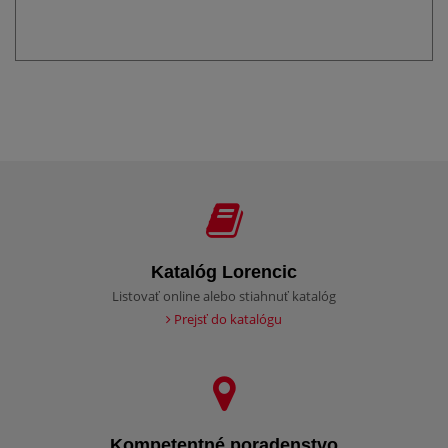
Katalóg Lorencic
Listovať online alebo stiahnuť katalóg
Prejsť do katalógu
Kompetentné poradenstvo