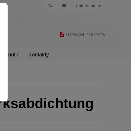
Unternehmen
ZOZNAM DOPYTOV
tiahnutie
Kontakty
rksabdichtung