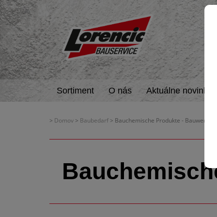
Sortiment
O nás
Aktuálne novinky
>
Domov
>
Baubedarf
> Bauchemische Produkte - Bauwerksa
Bauchemische