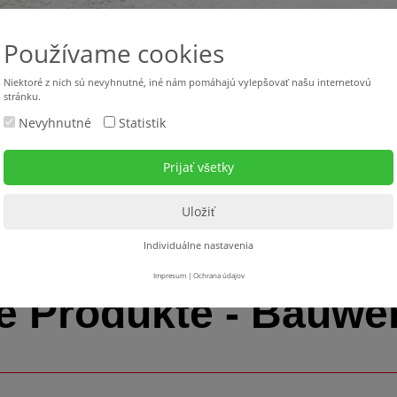
Používame cookies
Niektoré z nich sú nevyhnutné, iné nám pomáhajú vylepšovať našu internetovú
stránku.
Nevyhnutné
Statistik
Použité stroje
Stroje v požičovni
Servis
Na s
bdichtung
Individuálne nastavenia
Impresum
|
Ochrana údajov
 Produkte - Bauwe