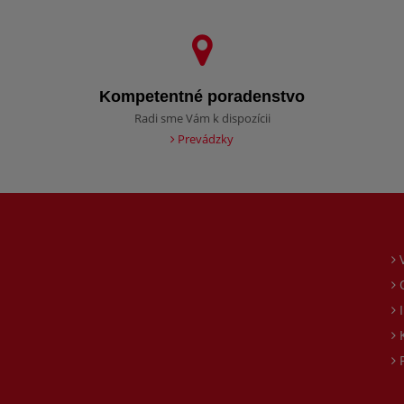
Kompetentné poradenstvo
Radi sme Vám k dispozícii
Prevádzky
O
I
K
P