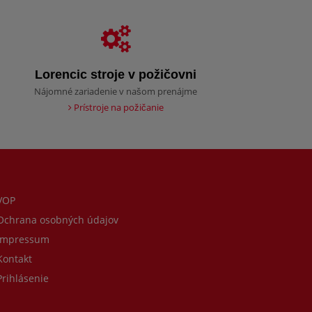
Lorencic stroje v požičovni
Nájomné zariadenie v našom prenájme
Prístroje na požičanie
VOP
chrana osobných údajov
mpressum
ontakt
rihlásenie