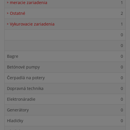
meracie zariadenia
1
Ostatné
2
Vykurovacie zariadenia
1
0
0
Bagre
0
Betónové pumpy
0
Čerpadlá na potery
0
Dopravná technika
0
Elektronáradie
0
Generátory
0
Hladičky
0