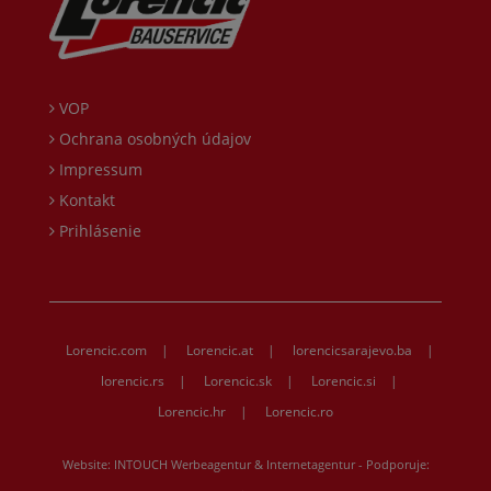
VOP
Ochrana osobných údajov
Impressum
Kontakt
Prihlásenie
Lorencic.com
|
Lorencic.at
|
lorencicsarajevo.ba
|
lorencic.rs
|
Lorencic.sk
|
Lorencic.si
|
Lorencic.hr
|
Lorencic.ro
Website:
INTOUCH Werbeagentur & Internetagentur
- Podporuje: