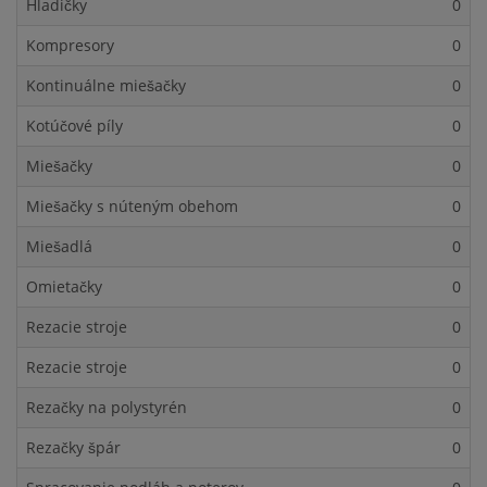
Hladičky
0
Kompresory
0
Kontinuálne miešačky
0
Kotúčové píly
0
Miešačky
0
Miešačky s núteným obehom
0
Miešadlá
0
Omietačky
0
Rezacie stroje
0
Rezacie stroje
0
Rezačky na polystyrén
0
Rezačky špár
0