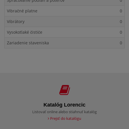
Spracovanie podláh a poterov
0
Vibračné platne
0
Vibrátory
0
Vysokotlaké čističe
0
Zariadenie staveniska
0
Katalóg Lorencic
Listovať online alebo stiahnuť katalóg
Prejsť do katalógu