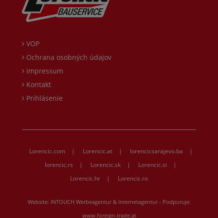
VOP
Ochrana osobných údajov
Impressum
Kontakt
Prihlásenie
Lorencic.com
|
Lorencic.at
|
lorencicsarajevo.ba
|
lorencic.rs
|
Lorencic.sk
|
Lorencic.si
|
Lorencic.hr
|
Lorencic.ro
Website:
INTOUCH Werbeagentur & Internetagentur
- Podporuje:
www.foreign-trade.at