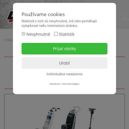
Používame cookies
Niektoré z nich sú nevyhnutné, iné nám pomáhajú
vylepšovať našu internetovú stránku.
Nevyhnutné
Statistik
>
Domov
>
Maschinentechnik
> Fräs- + Schleiftechnik
Fräs- + Schleiftechnik
Individuálne nastavenia
Impresum
|
Ochrana údajov