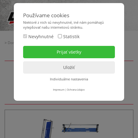
Používame cookies
Niektoré z nich sú nevyhnutné, iné nám pomáhajú
vylepšovať našu internetovú stránku.
Nevyhnutné
Statistik
>
Domov
>
Maschinentechnik
> Schneid-, Trenn- + Säge-Technik
Schneid-, Trenn- + Säge-
Individuálne nastavenia
Technik
Impresum
|
Ochrana údajov