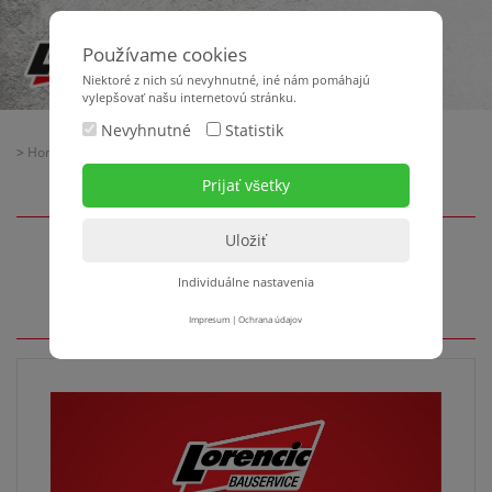
Používame cookies
Niektoré z nich sú nevyhnutné, iné nám pomáhajú
vylepšovať našu internetovú stránku.
Nevyhnutné
Statistik
>
Home
> Na stiahnutie
Na stiahnutie
Individuálne nastavenia
Impresum
|
Ochrana údajov