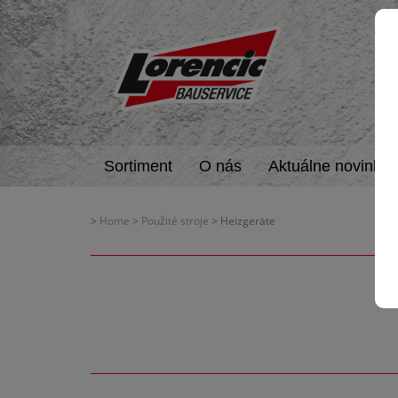
Sortiment
O nás
Aktuálne novinky
>
Home
>
Použité stroje
> Heizgeräte