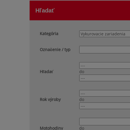
Hľadať
Kategória
Označenie / typ
Hľadať
do
Rok výroby
do
Motohodiny
do