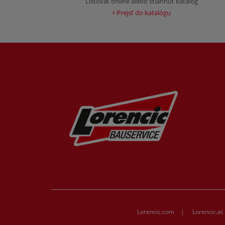
Listovať online alebo stiahnuť katalóg
Prejsť do katalógu
Lorencic.com
|
Lorencic.at