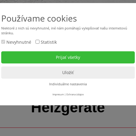
Používame cookies
Niektoré z nich sú nevyhnutné, iné nám pomáhajú vylepšovať našu internetovú
stránku.
Nevyhnutné
Statistik
Použité stroje
Stroje v požičovni
Servis
Na s
Individuálne nastavenia
Impresum
|
Ochrana údajov
Heizgeräte