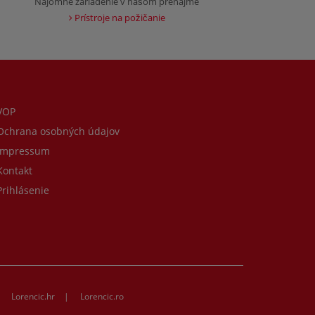
Nájomné zariadenie v našom prenájme
Prístroje na požičanie
VOP
chrana osobných údajov
mpressum
ontakt
rihlásenie
|
Lorencic.hr
|
Lorencic.ro