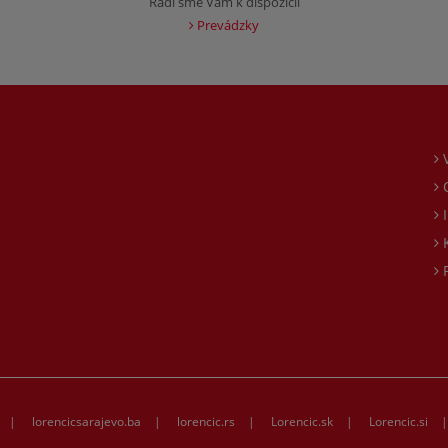
Radi sme Vám k dispozícii
Prevádzky
O
I
K
P
|
lorencicsarajevo.ba
|
lorencic.rs
|
Lorencic.sk
|
Lorencic.si