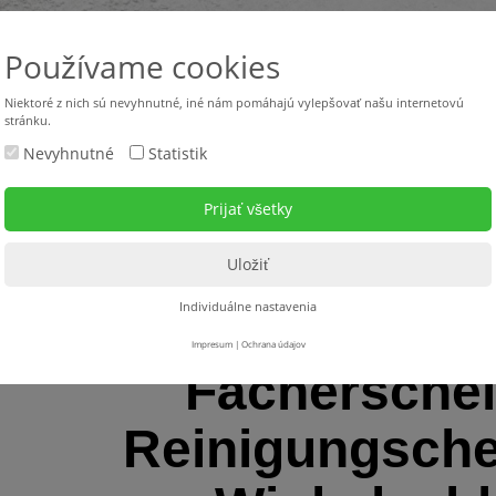
Používame cookies
Niektoré z nich sú nevyhnutné, iné nám pomáhajú vylepšovať našu internetovú
stránku.
Nevyhnutné
Statistik
Použité stroje
Stroje v požičovni
Servis
Na s
pscheiben - Fächerscheiben
> Fächerscheiben + Reinigungscheiben für Winkelschl
Individuálne nastavenia
Impresum
|
Ochrana údajov
Fächerschei
Reinigungsche