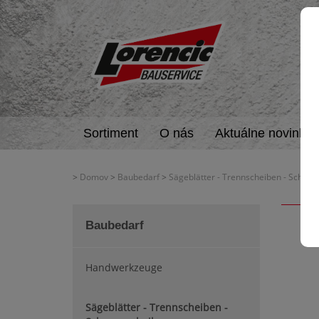
Sortiment
O nás
Aktuálne novinky
>
Domov
>
Baubedarf
>
Sägeblätter - Trennscheiben - Schrup
Baubedarf
Handwerkzeuge
Sägeblätter - Trennscheiben -