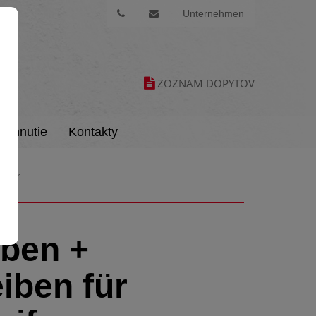
Unternehmen
ZOZNAM DOPYTOV
tiahnutie
Kontakty
eifer
ben +
iben für