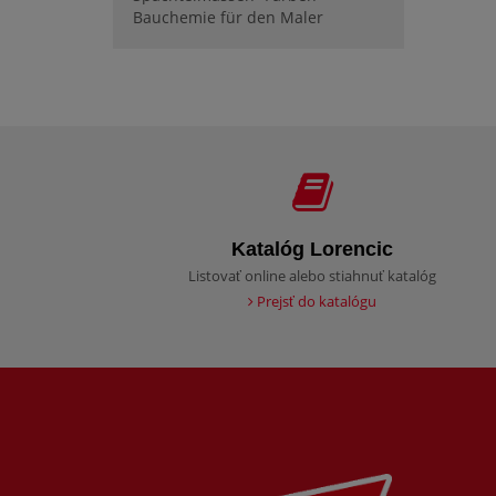
Bauchemie für den Maler
Katalóg Lorencic
Listovať online alebo stiahnuť katalóg
Prejsť do katalógu