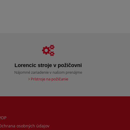
Lorencic stroje v požičovni
Nájomné zariadenie v našom prenájme
Prístroje na požičanie
VOP
chrana osobných údajov