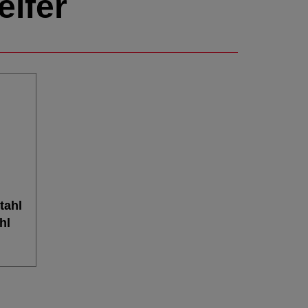
eifer
tahl
hl