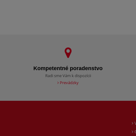
Kompetentné poradenstvo
Radi sme Vám k dispozícii
Prevádzky
O