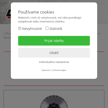
Používame cookies
Niektoré z nich sú nevyhnutné, iné nám pomáhajú
vylepšovať našu internetovú stránku.
Nevyhnutné
Statistik
>
Domov
>
Baubedarf
>
Sägeblätter - Trennscheiben - Schruppscheiben -
Fächerscheiben
> Diamant-Sägeblätter für Fugenschneider
Individuálne nastavenia
Diamant-Sägeblätter für
Fugenschneider
Impresum
|
Ochrana údajov