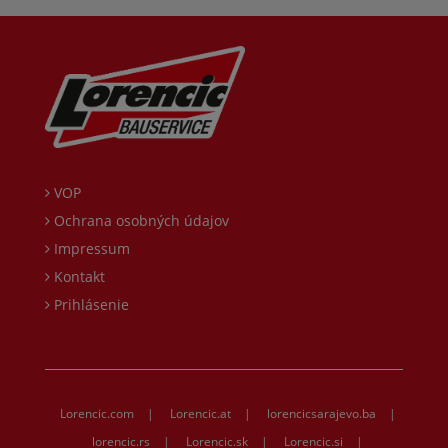
VOP
Ochrana osobných údajov
Impressum
Kontakt
Prihlásenie
Lorencic.com
|
Lorencic.at
|
lorencicsarajevo.ba
|
lorencic.rs
|
Lorencic.sk
|
Lorencic.si
|