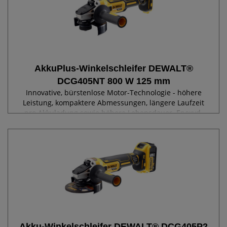
AkkuPlus-Winkelschleifer DEWALT®
DCG405NT 800 W 125 mm
Innovative, bürstenlose Motor-Technologie - höhere
Leistung, kompaktere Abmessungen, längere Laufzeit
pro Akkuladung sowie höhere Lebensdauer. Epoxyd-
Harz gepanzerte Wicklungen schützen den Motor vor
abrasiven Staubpartikeln. Optimiertes...
Akku-Winkelschleifer DEWALT® DCG405P2