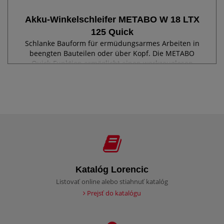
Akku-Winkelschleifer METABO W 18 LTX
125 Quick
Schlanke Bauform für ermüdungsarmes Arbeiten in
beengten Bauteilen oder über Kopf. Die METABO
Quick-Funktion ermöglicht einen werkzeuglosen
Scheibenwechsel durch Schnellspannmutter. Der
integrierte Überlastschutz schützt den Motor vor...
Katalóg Lorencic
Listovať online alebo stiahnuť katalóg
Prejsť do katalógu