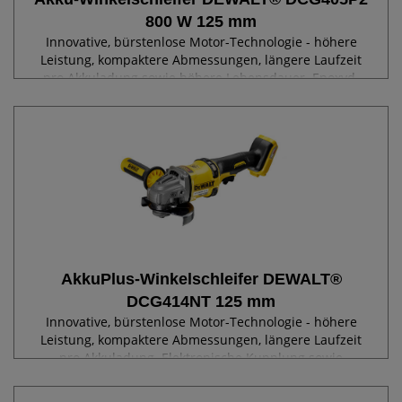
800 W 125 mm
Innovative, bürstenlose Motor-Technologie - höhere
Leistung, kompaktere Abmessungen, längere Laufzeit
pro Akkuladung sowie höhere Lebensdauer. Epoxyd-
Harz gepanzerte Wicklungen schützen den Motor vor
abrasiven Staubpartikeln. Optimiertes...
AkkuPlus-Winkelschleifer DEWALT®
DCG414NT 125 mm
Innovative, bürstenlose Motor-Technologie - höhere
Leistung, kompaktere Abmessungen, längere Laufzeit
pro Akkuladung. Elektronische Kupplung sowie
Motorbremse zum aktiven Schutz des Anwenders.
Schräg verzahntes Getriebe für lange Haltbarkeit...