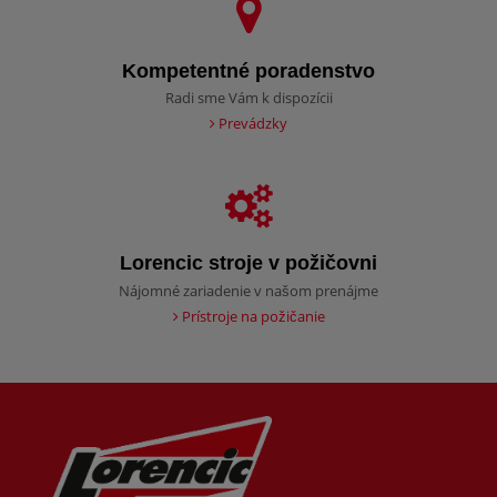
Kompetentné poradenstvo
Radi sme Vám k dispozícii
Prevádzky
Lorencic stroje v požičovni
Nájomné zariadenie v našom prenájme
Prístroje na požičanie