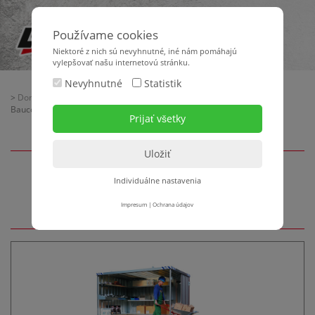
Používame cookies
Niektoré z nich sú nevyhnutné, iné nám pomáhajú
vylepšovať našu internetovú stránku.
Nevyhnutné
Statistik
>
Domov
>
Baubedarf
>
Baustellenbedarf - Baustelleneinrichtung
>
Baucontainer
Individuálne nastavenia
Baucontainer
Impresum
|
Ochrana údajov