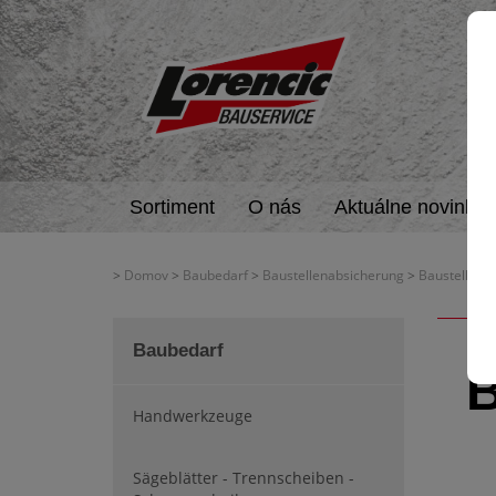
Sortiment
O nás
Aktuálne novinky
>
Domov
>
Baubedarf
>
Baustellenabsicherung
>
Baustellenb
Baubedarf
B
Handwerkzeuge
Sägeblätter - Trennscheiben -