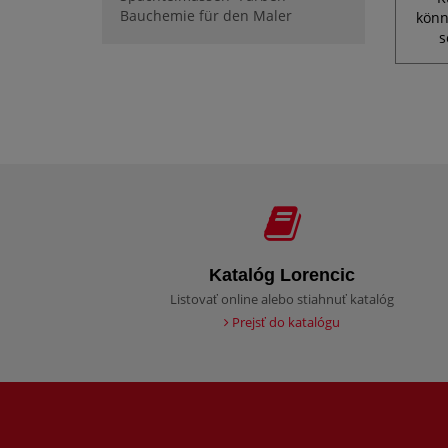
Bauchemie für den Maler
könn
s
Katalóg Lorencic
Listovať online alebo stiahnuť katalóg
Prejsť do katalógu