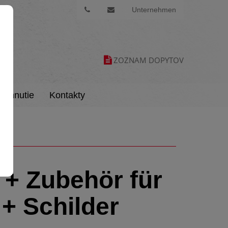
Unternehmen
ZOZNAM DOPYTOV
tiahnutie
Kontakty
 + Zubehör für
+ Schilder