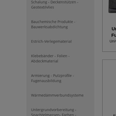
Schalung - Deckenstützen -
Geotextilvlies
Bauchemische Produkte -
Bauwerksabdichtung
U
F
Uni
Estrich-Verlegematerial
Klebebänder - Folien -
Eins
Abdeckmaterial
1x41
Bat
Armierung - Putzprofile -
Fugenausbildung
Wärmedämmverbundsysteme
Untergrundvorbereitung -
Spachtelmassen- Farben -
K