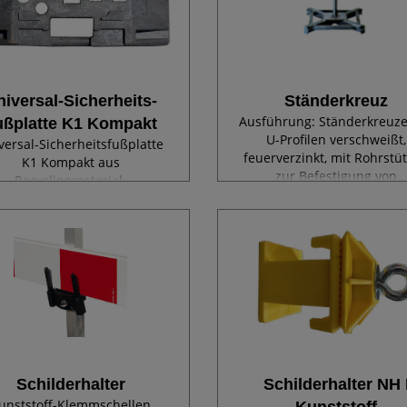
niversal-Sicherheits-
Ständerkreuz
Ausführung: Ständerkreuze
ußplatte K1 Kompakt
U-Profilen verschweißt,
versal-Sicherheitsfußplatte
feuerverzinkt, mit Rohrstü
K1 Kompakt aus
zur Befestigung von
Recyclingmaterial.
Rohrrahmen und Rohrsteh
tecköffnungen: 1x40x40 mm,
x41 mm, 1x60x60 mm, 2x d=
45 mm, 1x d= 51 mm,
teriefach, Gewicht: 28,5 kg.
Schilderhalter
Schilderhalter NH 
unststoff-Klemmschellen
Kunststoff