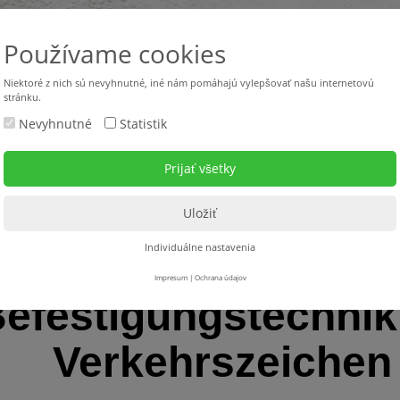
Používame cookies
Niektoré z nich sú nevyhnutné, iné nám pomáhajú vylepšovať našu internetovú
stránku.
Nevyhnutné
Statistik
Použité stroje
Stroje v požičovni
Servis
Na s
eschilderung
> Befestigungstechnik + Zubehör für Verkehrszeichen + Schilder
Individuálne nastavenia
Impresum
|
Ochrana údajov
efestigungstechnik
Verkehrszeichen 