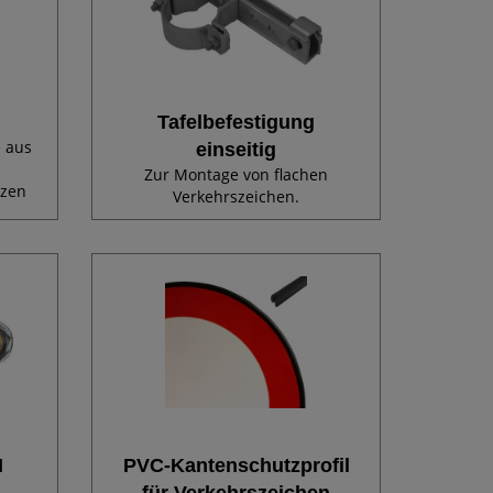
Tafelbefestigung
 aus
einseitig
Zur Montage von flachen
tzen
Verkehrszeichen.
er.
I
PVC-Kantenschutzprofil
für Verkehrszeichen