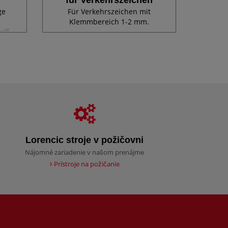
ge
Für Verkehrszeichen mit
Klemmbereich 1-2 mm.
off,
= 42
Lorencic stroje v požičovni
Nájomné zariadenie v našom prenájme
Prístroje na požičanie