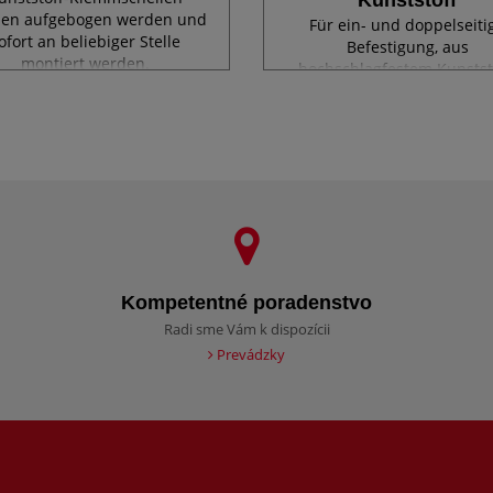
en aufgebogen werden und
Für ein- und doppelseiti
ofort an beliebiger Stelle
Befestigung, aus
montiert werden.
hochschlagfestem Kunstst
für Rohre 40x40 mm und d
mm.
Kompetentné poradenstvo
Radi sme Vám k dispozícii
Prevádzky