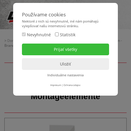
Používame cookies
Niektoré z nich sú nevyhnutné, iné nám pomáhajú
vylepšovať našu internetovú stránku.
Nevyhnutné
Statistik
>
Domov
>
Baubedarf
>
Wärmedämmverbundsysteme
> Dämmplatten -
Brandschutzriegel - Montageelemente
Individuálne nastavenia
Dämmplatten -
Brandschutzriegel -
Impresum
|
Ochrana údajov
Montageelemente