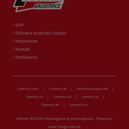
VOP
Ochrana osobných údajov
Impressum
Kontakt
Prihlásenie
Lorencic.com
|
Lorencic.at
|
lorencicsarajevo.ba
|
lorencic.rs
|
Lorencic.sk
|
Lorencic.si
|
Lorencic.hr
|
Lorencic.ro
Website:
INTOUCH Werbeagentur & Internetagentur
- Podporuje:
www.foreign-trade.at