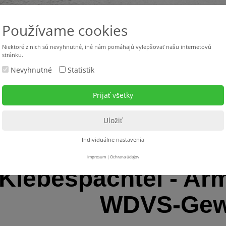
Používame cookies
Niektoré z nich sú nevyhnutné, iné nám pomáhajú vylepšovať našu internetovú
stránku.
Nevyhnutné
Statistik
Použité stroje
Stroje v požičovni
Servis
Na s
espachtel - Armierspachtel - WDVS-Gewebe
Individuálne nastavenia
Impresum
|
Ochrana údajov
Klebespachtel - Arm
WDVS-Ge