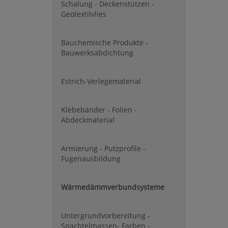
Schalung - Deckenstützen -
Geotextilvlies
Bauchemische Produkte -
Bauwerksabdichtung
Estrich-Verlegematerial
Klebebänder - Folien -
Abdeckmaterial
Armierung - Putzprofile -
Fugenausbildung
Wärmedämmverbundsysteme
Untergrundvorbereitung -
Spachtelmassen- Farben -