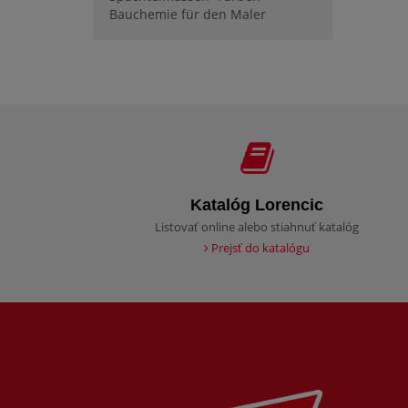
Bauchemie für den Maler
Katalóg Lorencic
Listovať online alebo stiahnuť katalóg
Prejsť do katalógu