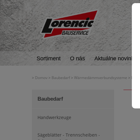
Sortiment
O nás
Aktuálne novinky
>
Domov
>
Baubedarf
>
Wärmedämmverbundsysteme
> Kleb
Baubedarf
Handwerkzeuge
Sägeblätter - Trennscheiben -