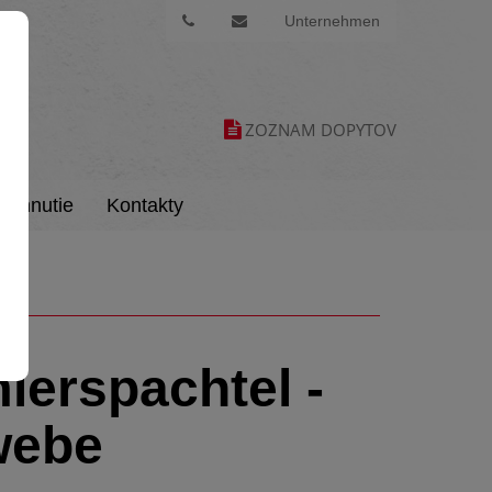
Unternehmen
ZOZNAM DOPYTOV
tiahnutie
Kontakty
ierspachtel -
webe