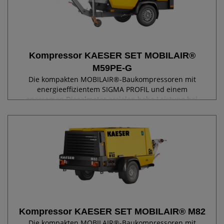
Kompressor KAESER SET MOBILAIR®
M59PE-G
Die kompakten MOBILAIR®-Baukompressoren mit
energieeffizientem SIGMA PROFIL und einem
sparsamen Dieselmotor erzielen hohe Leistung bei
niedrigem Kraftstoffverbrauch. Dank stufenloser Druck-
Regelung passt sich die maximale Liefermenge variabel
dem...
Kompressor KAESER SET MOBILAIR® M82
Die kompakten MOBILAIR®-Baukompressoren mit