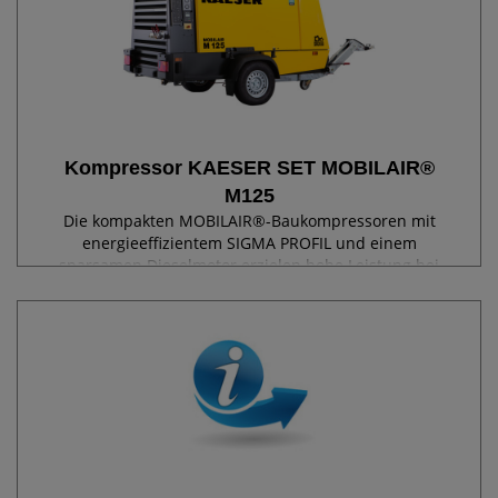
Kompressor KAESER SET MOBILAIR®
M125
Die kompakten MOBILAIR®-Baukompressoren mit
energieeffizientem SIGMA PROFIL und einem
sparsamen Dieselmotor erzielen hohe Leistung bei
niedrigem Kraftstoffverbrauch. Dank stufenloser Druck-
Regelung passt sich die maximale Liefermenge variabel
dem...