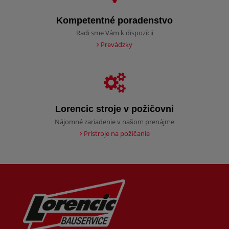
Kompetentné poradenstvo
Radi sme Vám k dispozícii
Prevádzky
Lorencic stroje v požičovni
Nájomné zariadenie v našom prenájme
Prístroje na požičanie