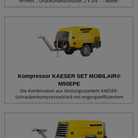
m³/min, - Druckluftanschlüsse: 2 x 3/4 ", - Motor:
KUBOTA D1105, 3-Zylinder Diesel, 17,9 kW, - Abgasstufe:
V / Tier 4 final, - Drehzahl bei Volllast: 2850 1/min, -
Patentierte Anti-Frost-Regelung, -...
Kompressor KAESER SET MOBILAIR®
M50EPE
Die Kombination aus leistungsstarkem KAESER-
Schraubenkompressorblock mit engergieeffizientem
SIGMA PROFIL und einem umweltfreundlichen
Elektromotor erzielt hohe Leistung bei null Emissionen.
Der große Haubenöffnungswinkel erleichtert den
Zugang...