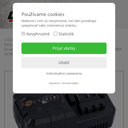
Používame cookies
Niektoré z nich sú nevyhnutné, iné nám pomáhajú
vylepšovať našu internetovú stránku.
Nevyhnutné
Statistik
>
Domov
>
Maschinentechnik
>
Schneid-, Trenn- + Säge-Technik
>
Betonstahlschneider - Biegemaschinen - Bindemaschinen
>
Bindemaschinen + Zubehör
> Ladegerät für Akku der Bindemaschine TJEP
ULTRA GRIP/EP 40
Individuálne nastavenia
Impresum
|
Ochrana údajov