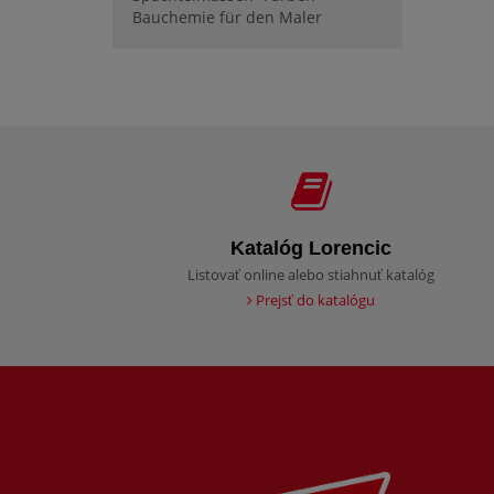
Bauchemie für den Maler
Katalóg Lorencic
Listovať online alebo stiahnuť katalóg
Prejsť do katalógu