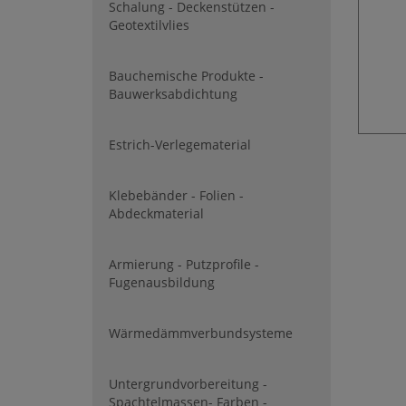
Schalung - Deckenstützen -
Geotextilvlies
Bauchemische Produkte -
Bauwerksabdichtung
Estrich-Verlegematerial
Klebebänder - Folien -
Abdeckmaterial
Armierung - Putzprofile -
Fugenausbildung
Wärmedämmverbundsysteme
Untergrundvorbereitung -
Spachtelmassen- Farben -