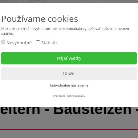
Používame cookies
Niektoré z nich sú nevyhnutné, iné nám pomáhajú vylepšovať našu internetovú
stránku.
Nevyhnutné
Statistik
Použité stroje
Stroje v požičovni
Servis
Na s
ung
> Leitern - Baustelzen - Handaufzüge
Individuálne nastavenia
Impresum
|
Ochrana údajov
eitern - Baustelzen