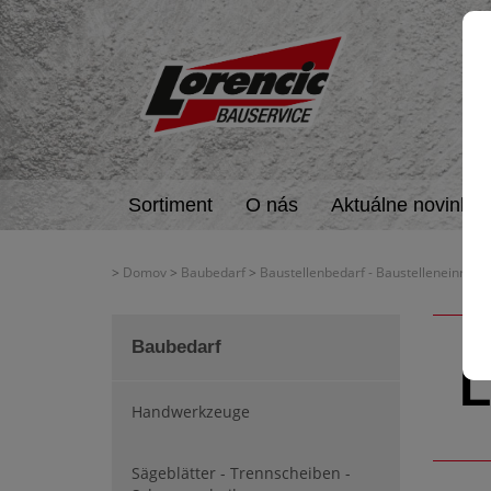
Sortiment
O nás
Aktuálne novinky
>
Domov
>
Baubedarf
>
Baustellenbedarf - Baustelleneinricht
Baubedarf
L
Handwerkzeuge
Sägeblätter - Trennscheiben -