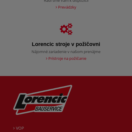
Radi sme Vám k dispozícii
Prevádzky
Lorencic stroje v požičovni
Nájomné zariadenie v našom prenájme
Prístroje na požičanie
VOP