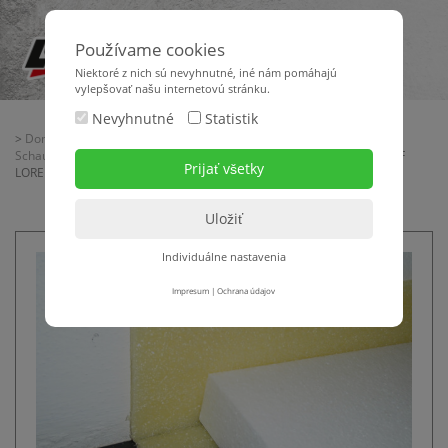
Používame cookies
Niektoré z nich sú nevyhnutné, iné nám pomáhajú
vylepšovať našu internetovú stránku.
Nevyhnutné
Statistik
>
Domov
>
Baubedarf
>
Estrich-Verlegematerial
>
Randstreifen - PE-
Schaumfolien - Rolldämmplatten
>
Randstreifen
> PE-Randstreifen RSF
LORENCIC
Individuálne nastavenia
Impresum
|
Ochrana údajov