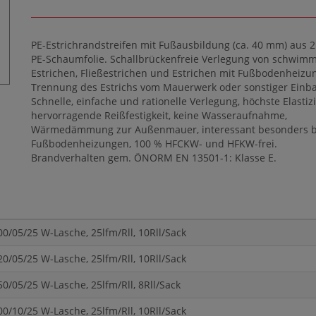
PE-Estrichrandstreifen mit Fußausbildung (ca. 40 mm) aus
PE-Schaumfolie. Schallbrückenfreie Verlegung von schwi
Estrichen, Fließestrichen und Estrichen mit Fußbodenheizun
Trennung des Estrichs vom Mauerwerk oder sonstiger Einb
Schnelle, einfache und rationelle Verlegung, höchste Elastizi
hervorragende Reißfestigkeit, keine Wasseraufnahme,
Wärmedämmung zur Außenmauer, interessant besonders b
Fußbodenheizungen, 100 % HFCKW- und HFKW-frei.
Brandverhalten gem. ÖNORM EN 13501-1: Klasse E.
0/05/25 W-Lasche, 25lfm/Rll, 10Rll/Sack
0/05/25 W-Lasche, 25lfm/Rll, 10Rll/Sack
0/05/25 W-Lasche, 25lfm/Rll, 8Rll/Sack
0/10/25 W-Lasche, 25lfm/Rll, 10Rll/Sack