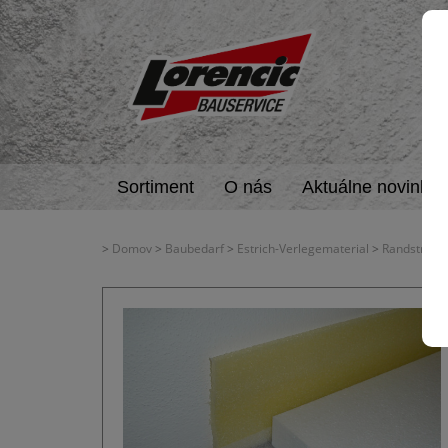
Sortiment
O nás
Aktuálne novinky
>
Domov
>
Baubedarf
>
Estrich-Verlegematerial
>
Randstreife