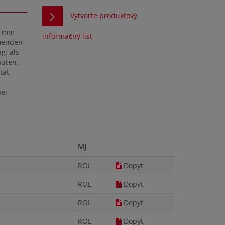
Vytvorte produktový
 2 mm
informačný list
mmenden
g; als
auten.
tät,
ei
MJ
ROL
Dopyt
ROL
Dopyt
ROL
Dopyt
ROL
Dopyt