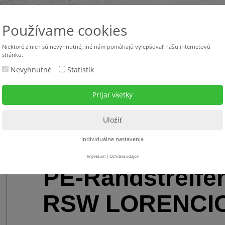
Používame cookies
Niektoré z nich sú nevyhnutné, iné nám pomáhajú vylepšovať našu internetovú
stránku.
Nevyhnutné
Statistik
Použité stroje
Stroje v požičovni
Servis
Na s
n - PE-Schaumfolien - Rolldämmplatten
>
Randstreifen
> PE-Randstreifen RSW L
Individuálne nastavenia
Impresum
|
Ochrana údajov
PE-Randstreife
RSW LORENCI