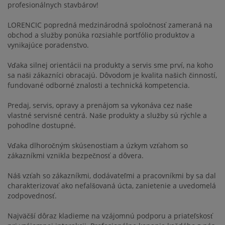
profesionálnych stavbárov!
LORENCIC popredná medzinárodná spoločnosť zameraná na
obchod a služby ponúka rozsiahle portfólio produktov a
vynikajúce poradenstvo.
Vďaka silnej orientácii na produkty a servis sme prví, na koho
sa naši zákazníci obracajú. Dôvodom je kvalita našich činností,
fundované odborné znalosti a technická kompetencia.
Predaj, servis, opravy a prenájom sa vykonáva cez naše
vlastné servisné centrá. Naše produkty a služby sú rýchle a
pohodlne dostupné.
Vďaka dlhoročným skúsenostiam a úzkym vzťahom so
zákazníkmi vznikla bezpečnosť a dôvera.
Náš vzťah so zákazníkmi, dodávateľmi a pracovníkmi by sa dal
charakterizovať ako nefalšovaná úcta, zanietenie a uvedomelá
zodpovednosť.
Najväčší dôraz kladieme na vzájomnú podporu a priateľskosť