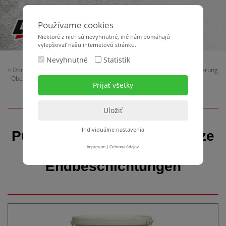
Používame cookies
Niektoré z nich sú nevyhnutné, iné nám pomáhajú
vylepšovať našu internetovú stránku.
Nevyhnutné
Statistik
>
Domov
>
Baubedarf
>
Wärmedämmverbundsysteme
> Putz-Grundierung
- Oberputze - Edelputze - Endbeschichtungen
Individuálne nastavenia
Putz-Grundierung - Oberputze
- Edelputze -
Impresum
|
Ochrana údajov
Endbeschichtungen