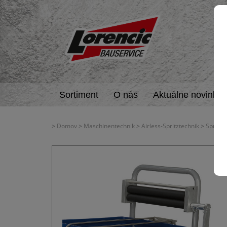
Sortiment
O nás
Aktuálne novinky
>
Domov
>
Maschinentechnik
>
Airless-Spritztechnik
>
Spritzg