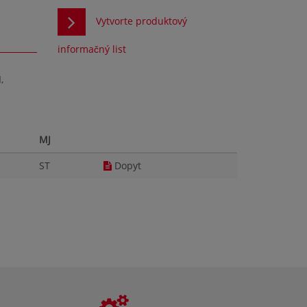
Vytvorte produktový
informačný list
,
MJ
ST
Dopyt