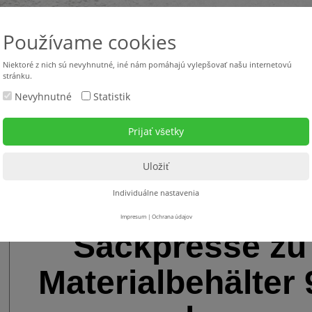
Používame cookies
Niektoré z nich sú nevyhnutné, iné nám pomáhajú vylepšovať našu internetovú
stránku.
Nevyhnutné
Statistik
Použité stroje
Stroje v požičovni
Servis
Na s
eräte Zubehör
>
Behälter - Sackpressen - Farbsäcke
> Sackpresse zu Materialbehä
Individuálne nastavenia
Impresum
|
Ochrana údajov
Sackpresse zu
Materialbehälter 