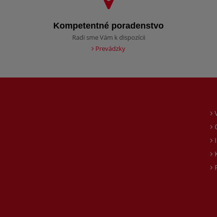
Kompetentné poradenstvo
Radi sme Vám k dispozícii
Prevádzky
O
I
K
P