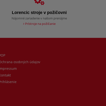
Lorencic stroje v požičovni
Nájomné zariadenie v našom prenájme
Prístroje na požičanie
VOP
chrana osobných údajov
mpressum
ontakt
rihlásenie