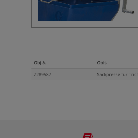
Obj.č.
Opis
Z289587
Sackpresse für Tric