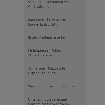
Schalung - Deckenstützen -
Geotextilvlies
Bauchemische Produkte -
Bauwerksabdichtung
Estrich-Verlegematerial
Klebebänder - Folien -
Abdeckmaterial
Armierung - Putzprofile -
Fugenausbildung
Wärmedämmverbundsysteme
Untergrundvorbereitung -
Spachtelmassen- Farben -