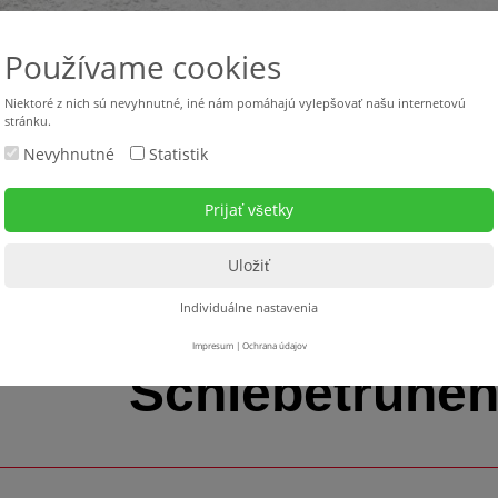
Používame cookies
Niektoré z nich sú nevyhnutné, iné nám pomáhajú vylepšovať našu internetovú
stránku.
Nevyhnutné
Statistik
Použité stroje
Stroje v požičovni
Servis
Na s
ung
> Schiebetruhen - Eimer
Individuálne nastavenia
Impresum
|
Ochrana údajov
Schiebetruhen