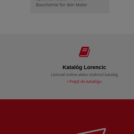
Bauchemie für den Maler
Katalóg Lorencic
Listovať online alebo stiahnuť katalóg
Prejsť do katalógu