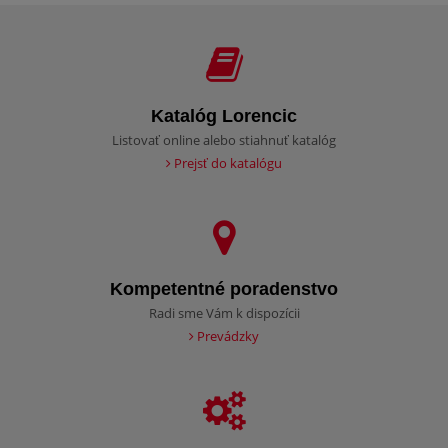
Katalóg Lorencic
Listovať online alebo stiahnuť katalóg
Prejsť do katalógu
Kompetentné poradenstvo
Radi sme Vám k dispozícii
Prevádzky