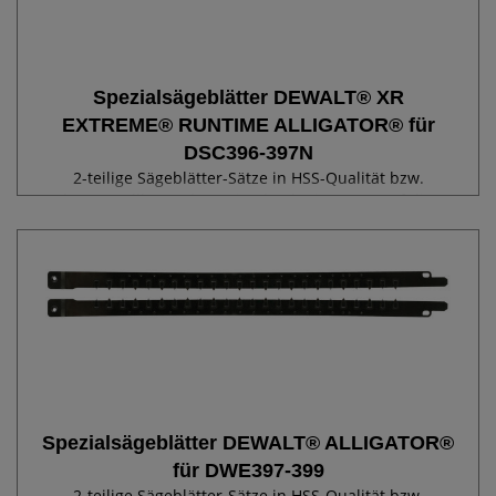
Spezialsägeblätter DEWALT® XR
EXTREME® RUNTIME ALLIGATOR® für
DSC396-397N
2-teilige Sägeblätter-Sätze in HSS-Qualität bzw.
hartmetallbestückt, optimale Abstimmung auf die
DEWALT® XR FLEXVOLT Maschinen und somit effiziente
Ausnutzung der maximalen Akku-Leistung. Bis zu 2x
längere Laufzeit pro Akkuladung. Schneller...
Spezialsägeblätter DEWALT® ALLIGATOR®
für DWE397-399
2-teilige Sägeblätter-Sätze in HSS-Qualität bzw.