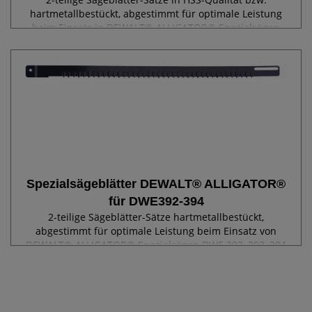
hartmetallbestückt, abgestimmt für optimale Leistung
beim Einsatz in DEWALT® ALLIGATOR® Spezialsägen
DWE 397, 398, 399 (ab Modelljahr 2013).
Spezialsägeblätter DEWALT® ALLIGATOR®
für DWE392-394
2-teilige Sägeblätter-Sätze hartmetallbestückt,
abgestimmt für optimale Leistung beim Einsatz von
DEWALT® ALLIGATOR® Spezialsägen DWE 392, 393, 394
(bis Modelljahr 2012). – Zahnmaterial: HM, -
Gesamtlänge 528 mm. Für einfache Schnitte...