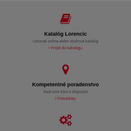
Katalóg Lorencic
Listovať online alebo stiahnuť katalóg
Prejsť do katalógu
Kompetentné poradenstvo
Radi sme Vám k dispozícii
Prevádzky