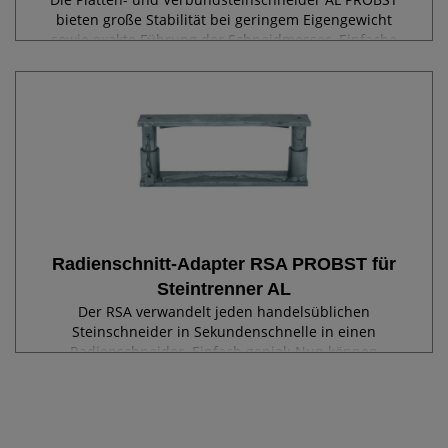
bieten große Stabilität bei geringem Eigengewicht
sowie exakte Führung der Schneidmesser. Einfache
und schnelle Einstellung der Schnitthöhe über
gekapselte Gewindespindeln. Das pendelnd...
Radienschnitt-Adapter RSA PROBST für
Steintrenner AL
Der RSA verwandelt jeden handelsüblichen
Steinschneider in Sekundenschnelle in einen
Radienschneider. Einfach genial: Nun können
Betonpflastersteine auch mit einem Radius geknackt
werden! So lassen sich Anschlüsse an runde
Schachtdeckel - ohne...