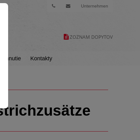
Unternehmen
ZOZNAM DOPYTOV
tiahnutie
Kontakty
strichzusätze