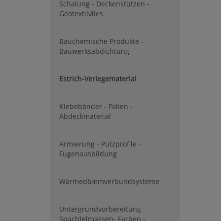
Schalung - Deckenstützen -
Geotextilvlies
Bauchemische Produkte -
Bauwerksabdichtung
Estrich-Verlegematerial
Klebebänder - Folien -
Abdeckmaterial
Armierung - Putzprofile -
Fugenausbildung
Wärmedämmverbundsysteme
Untergrundvorbereitung -
Spachtelmassen- Farben -