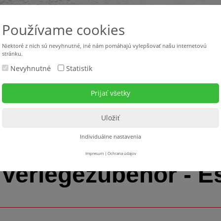
Používame cookies
Niektoré z nich sú nevyhnutné, iné nám pomáhajú vylepšovať našu internetovú
stránku.
Nevyhnutné
Statistik
Použité stroje
Stroje v požičovni
Servis
Na s
hör - Estrichzusätze
Individuálne nastavenia
Impresum
|
Ochrana údajov
Verlegezubehör - E