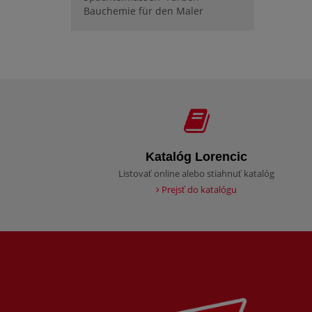
Bauchemie für den Maler
Katalóg Lorencic
Listovať online alebo stiahnuť katalóg
Prejsť do katalógu