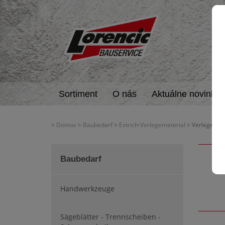
Sortiment
O nás
Aktuálne novinky
>
Domov
>
Baubedarf
>
Estrich-Verlegematerial
> Verlegezube
Baubedarf
Handwerkzeuge
Sägeblätter - Trennscheiben -